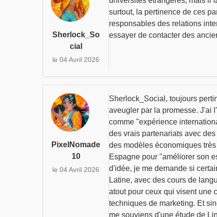
universités étrangères, mais il 
surtout, la pertinence de ces pa
responsables des relations inter
Sherlock_So
essayer de contacter des ancien
cial
le 04 Avril 2026
Sherlock_Social, toujours pertine
aveugler par la promesse. J'ai l
comme "expérience international
des vrais partenariats avec de
PixelNomade
des modèles économiques très di
10
Espagne pour "améliorer son esp
d'idée, je me demande si certa
le 04 Avril 2026
Latine, avec des cours de langue
atout pour ceux qui visent une c
techniques de marketing. Et sino
me souviens d'une étude de Link