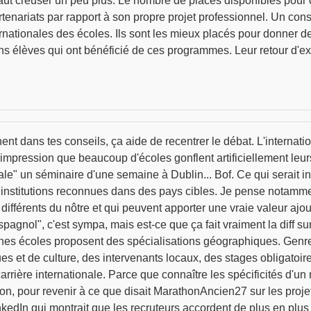
faut creuser un peu plus. Le nombre de places disponibles pour c
rtenariats par rapport à son propre projet professionnel. Un cons
nationales des écoles. Ils sont les mieux placés pour donner des 
s élèves qui ont bénéficié de ces programmes. Leur retour d'expé
nt dans tes conseils, ça aide de recentrer le débat. L'internation
'impression que beaucoup d'écoles gonflent artificiellement leurs 
e" un séminaire d'une semaine à Dublin... Bof. Ce qui serait int
s institutions reconnues dans des pays cibles. Je pense notamme
fférents du nôtre et qui peuvent apporter une vraie valeur ajo
agnol", c'est sympa, mais est-ce que ça fait vraiment la diff 
ines écoles proposent des spécialisations géographiques. Genre
s et de culture, des intervenants locaux, des stages obligatoires
arrière internationale. Parce que connaître les spécificités d'un
n, pour revenir à ce que disait MarathonAncien27 sur les projets
edIn qui montrait que les recruteurs accordent de plus en plus 