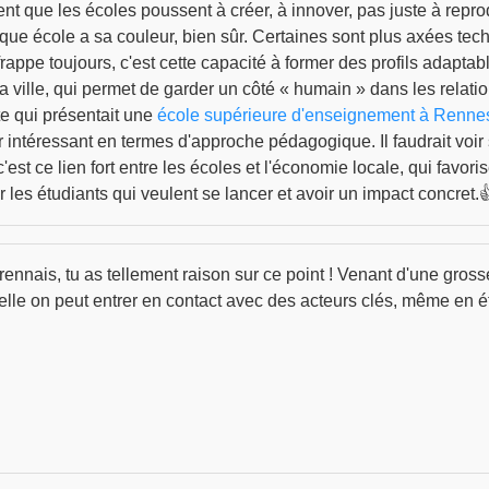
ent que les écoles poussent à créer, à innover, pas juste à repro
haque école a sa couleur, bien sûr. Certaines sont plus axées tec
rappe toujours, c'est cette capacité à former des profils adapt
e la ville, qui permet de garder un côté « humain » dans les relati
ite qui présentait une
école supérieure d'enseignement à Renne
ir intéressant en termes d'approche pédagogique. Il faudrait voir
'est ce lien fort entre les écoles et l'économie locale, qui favor
 les étudiants qui veulent se lancer et avoir un impact concret.
rennais, tu as tellement raison sur ce point ! Venant d'une grosse 
quelle on peut entrer en contact avec des acteurs clés, même en é