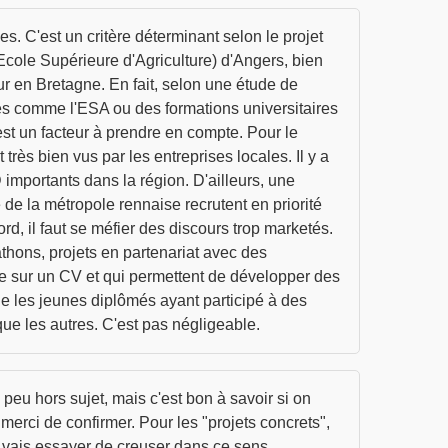
es. C'est un critère déterminant selon le projet
Ecole Supérieure d'Agriculture) d'Angers, bien
ur en Bretagne. En fait, selon une étude de
es comme l'ESA ou des formations universitaires
est un facteur à prendre en compte. Pour le
ès bien vus par les entreprises locales. Il y a
mportants dans la région. D'ailleurs, une
e la métropole rennaise recrutent en priorité
, il faut se méfier des discours trop marketés.
thons, projets en partenariat avec des
ence sur un CV et qui permettent de développer des
e les jeunes diplômés ayant participé à des
ue les autres. C'est pas négligeable.
peu hors sujet, mais c'est bon à savoir si on
, merci de confirmer. Pour les "projets concrets",
Je vais essayer de creuser dans ce sens.