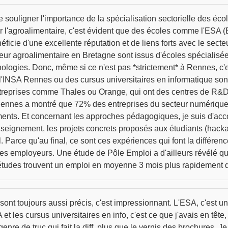
 souligner l'importance de la spécialisation sectorielle des écol
ur l'agroalimentaire, c'est évident que des écoles comme l'ESA (
ficie d'une excellente réputation et de liens forts avec le secte
eur agroalimentaire en Bretagne sont issus d'écoles spécialisé
nologies. Donc, même si ce n'est pas *strictement* à Rennes, c'
NSA Rennes ou des cursus universitaires en informatique sont tr
treprises comme Thales ou Orange, qui ont des centres de R&D i
ennes a montré que 72% des entreprises du secteur numérique d
nts. Et concernant les approches pédagogiques, je suis d'accord
seignement, les projets concrets proposés aux étudiants (hacka
iel. Parce qu'au final, ce sont ces expériences qui font la différ
s employeurs. Une étude de Pôle Emploi a d'ailleurs révélé qu
 études trouvent un emploi en moyenne 3 mois plus rapidement q
ont toujours aussi précis, c'est impressionnant. L'ESA, c'est un 
 et les cursus universitaires en info, c'est ce que j'avais en tête
genre de truc qui fait la diff, plus que le vernis des brochures. 