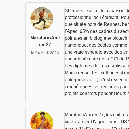
Sherlock_Social, tu as raison de
professionnel de l'étudiant. Po
que située hors de Rennes, béné
l'Apec, 65% des cadres du sect
MarathonAnc
pointues en biologie et biotech
ien27
numérique, des écoles comme l'I
une vraie synergie avec des en
le 04 Avril 2026
enquête récente de la CCI de R
des diplômés de ces établisseme
Mais creuser les méthodes d'en
entreprises, etc.), c'est essent
compétences recherchées par le
projets concrets pendant leurs
MarathonAncien27, tes chiffres s
vise vraiment l'agro. Pour l'INSA
je suis 100% d'accord. C'est le 