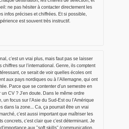
haque destination, les critères de sélection, et
eil: ne pas hésiter à contacter directement les
infos précises et chiffrées. Et si possible,
rience est souvent très instructif.
al, c'est un vrai plus, mais faut pas se laisser
chiffres sur l'international. Genre, ils comptent
éressant, ce serait de voir quelles écoles ont
nt aux pays nordiques ou à l'Allemagne, qui ont
utée. Parce que se contenter d'un semestre en
sur un CV ? J'en doute. Dans le même ordre
, un focus sur l'Asie du Sud-Est ou l'Amérique
 dans la zone... Ca, ça pourrait être un vrai
 marché, c'est aussi important que maîtriser les
 concrets, c'est clair que c'est déterminant. Je
d'importance aux "soft skills" (communication,