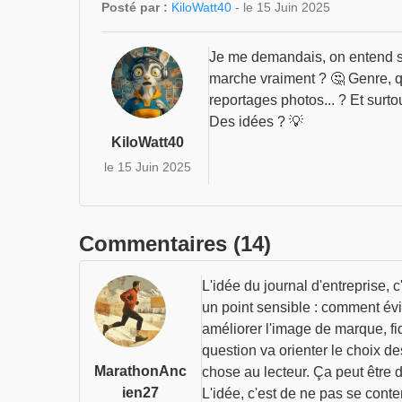
Posté par :
KiloWatt40
- le 15 Juin 2025
Je me demandais, on entend so
marche vraiment ? 🤔 Genre, que
reportages photos... ? Et surto
Des idées ? 💡
KiloWatt40
le 15 Juin 2025
Commentaires (14)
L'idée du journal d'entreprise, 
un point sensible : comment évite
améliorer l'image de marque, fid
question va orienter le choix d
MarathonAnc
chose au lecteur. Ça peut être d
ien27
L'idée, c'est de ne pas se conte