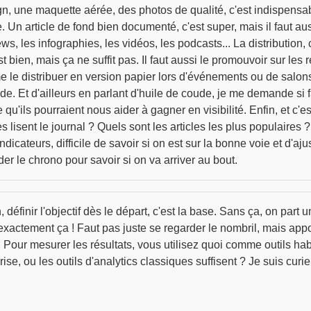
, une maquette aérée, des photos de qualité, c'est indispensable
e. Un article de fond bien documenté, c'est super, mais il faut au
, les infographies, les vidéos, les podcasts... La distribution, c
st bien, mais ça ne suffit pas. Il faut aussi le promouvoir sur les 
 le distribuer en version papier lors d'événements ou de salons.
. Et d'ailleurs en parlant d'huile de coude, je me demande si fa
qu'ils pourraient nous aider à gagner en visibilité. Enfin, et c'es
lisent le journal ? Quels sont les articles les plus populaires 
icateurs, difficile de savoir si on est sur la bonne voie et d'aj
r le chrono pour savoir si on va arriver au bout.
définir l'objectif dès le départ, c'est la base. Sans ça, on part 
exactement ça ! Faut pas juste se regarder le nombril, mais appor
.. Pour mesurer les résultats, vous utilisez quoi comme outils ha
se, ou les outils d'analytics classiques suffisent ? Je suis curi