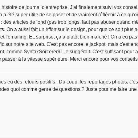
 histoire de journal d'entreprise. J'ai finalement suivi vos conse
 Ça a été super utile de se poser et de vraiment réfléchir à ce qu
: des articles de fond (pas trop longs, faut pas abuser quand mê
. On a aussi fait un effort sur le design, pour que ce soit plus ag
t l'emailing. Et, surprise, ça a plutôt bien marché ! On a eu pas
c sur notre site web. C'est pas encore le jackpot, mais c'est en
nt, comme SyntaxSorcerer91 le suggérait. C'est suffisant pour av
e passer à la vitesse supérieure. Merci encore pour vos conseils 
es eu des retours positifs ! Du coup, les reportages photos, c'est
andes quoi comme genre de questions ? Juste pour me faire une i